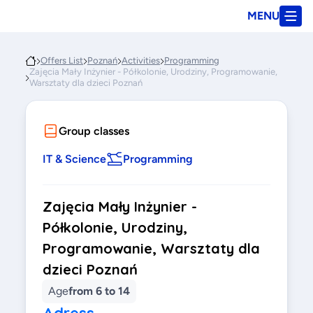
MENU
Offers List
Poznań
Activities
Programming
Zajęcia Mały Inżynier - Półkolonie, Urodziny, Programowanie,
Warsztaty dla dzieci Poznań
Group classes
IT & Science
Programming
Zajęcia Mały Inżynier -
Półkolonie, Urodziny,
Programowanie, Warsztaty dla
dzieci Poznań
Age
from 6 to 14