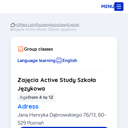
MENU
Offers List
Poznań
Activities
English
Zajęcia Active Study Szkoła Językowa
Group classes
Language learning
English
Zajęcia Active Study Szkoła
Językowa
Age
from 4 to 12
Adress
Jana Henryka Dąbrowskiego 76/13, 60-
529 Poznań