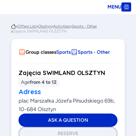
MENU
Offers List
Olsztyn
Activities
Sports - Other
Zajęcia SWIMLAND OLSZTYN
Group classes
Sports
Sports - Other
Zajęcia SWIMLAND OLSZTYN
Age
from 4 to 12
Adress
plac Marszałka Józefa Piłsudskiego 69b,
10-684 Olsztyn
ASK A QUESTION
RESERVE