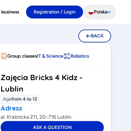
 business
Registration / Login
Polska
BACK
Group classes
IT & Science
Robotics
Zajęcia Bricks 4 Kidz -
Lublin
Age
from 4 to 12
Adress
al. Kraśnicka 211, 20-716 Lublin
ASK A QUESTION