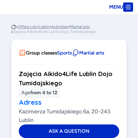
MENU
Offers List
Lublin
Activities
Martial arts
Zajęcia Aikido4Life Lublin Dojo Tumidajskiego
Group classes
Sports
Martial arts
Zajęcia Aikido4Life Lublin Dojo
Tumidajskiego
Age
from 4 to 12
Adress
Kazimierza Tumidajskiego 6a, 20-243
Lublin
ASK A QUESTION