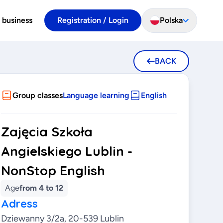
 business
Registration / Login
Polska
BACK
Group classes
Language learning
English
Zajęcia Szkoła
Angielskiego Lublin -
NonStop English
Age
from 4 to 12
Adress
Dziewanny 3/2a, 20-539 Lublin