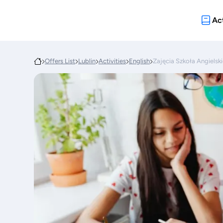
Act
Offers List
Lublin
Activities
English
Zajęcia Szkoła Angielsk