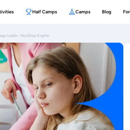
ivities
Half Camps
Camps
Blog
For
iego Lublin - NonStop English