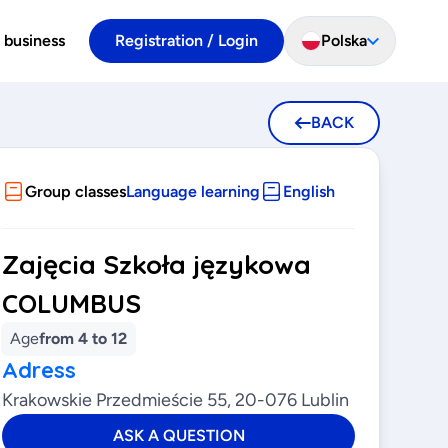
 business
Registration / Login
Polska
BACK
Group classes
Language learning
English
Zajęcia Szkoła językowa
COLUMBUS
Age
from 4 to 12
Adress
Krakowskie Przedmieście 55, 20-076 Lublin
ASK A QUESTION