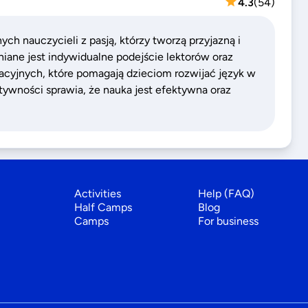
4.3
(
54
)
h nauczycieli z pasją, którzy tworzą przyjazną i
niane jest indywidualne podejście lektorów oraz
cyjnych, które pomagają dzieciom rozwijać język w
tywności sprawia, że nauka jest efektywna oraz
Activities
Help (FAQ)
Half Camps
Blog
Camps
For business