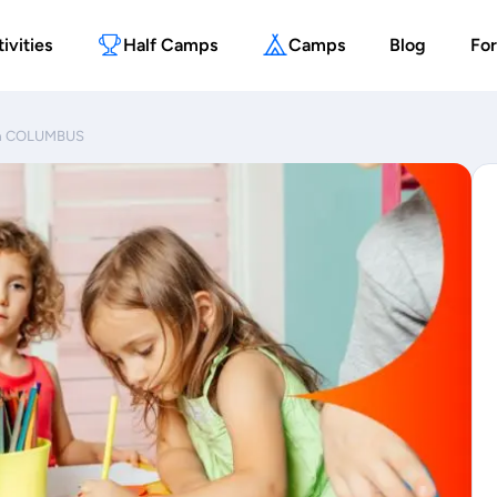
ivities
Half Camps
Camps
Blog
For
owa COLUMBUS