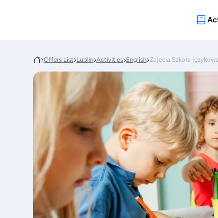
Act
Offers List
Lublin
Activities
English
Zajęcia Szkoła język