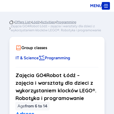
MENU
Offers List
Łódź
Activities
Programming
Zajęcia GO4Robot Łódź – zajęcia i warsztaty dla dzieci z
wykorzystaniem klocków LEGO®. Robotyka i programowanie
Group classes
IT & Science
Programming
Zajęcia GO4Robot Łódź –
zajęcia i warsztaty dla dzieci z
wykorzystaniem klocków LEGO®.
Robotyka i programowanie
Age
from 6 to 14