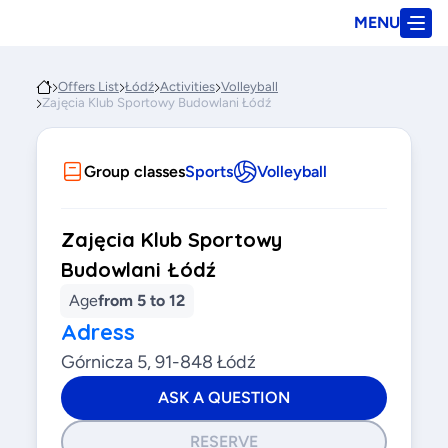
MENU
Offers List
Łódź
Activities
Volleyball
Zajęcia Klub Sportowy Budowlani Łódź
Group classes
Sports
Volleyball
Zajęcia Klub Sportowy
Budowlani Łódź
Age
from 5 to 12
Adress
Górnicza 5, 91-848 Łódź
ASK A QUESTION
RESERVE