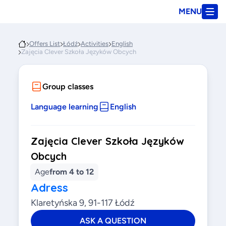
MENU
Offers List
Łódź
Activities
English
Zajęcia Clever Szkoła Języków Obcych
Group classes
Language learning
English
Zajęcia Clever Szkoła Języków
Obcych
Age
from 4 to 12
Adress
Klaretyńska 9, 91-117 Łódź
ASK A QUESTION