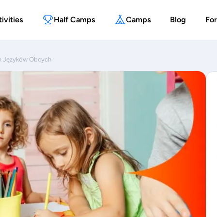
ivities
Half Camps
Camps
Blog
For
m Języków Obcych