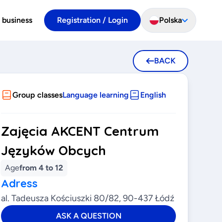
 business
Registration / Login
Polska
BACK
Group classes
Language learning
English
Zajęcia AKCENT Centrum
Języków Obcych
Age
from 4 to 12
Adress
al. Tadeusza Kościuszki 80/82, 90-437 Łódź
ASK A QUESTION