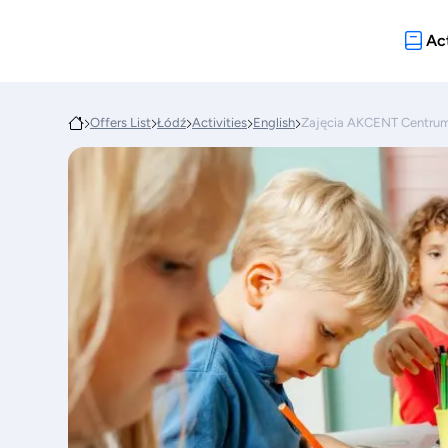
Act
Offers List
Łódź
Activities
English
Zajęcia AKCENT Centru