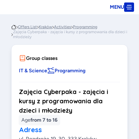
MENU
Offers List
Kraków
Activities
Programming
Zajęcia Cyberpaka - zajęcia i kursy z programowania dla dzieci i
młodzieży
Group classes
IT & Science
Programming
Zajęcia Cyberpaka - zajęcia i
kursy z programowania dla
dzieci i młodzieży
Age
from 7 to 16
Adress