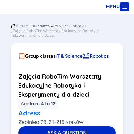
MENU
Offers List
Kraków
Activities
Robotics
Zajęcia RoboTim Warsztaty Edukacyjne Robotyka i
Eksperymenty dla dzieci
Group classes
IT & Science
Robotics
Zajęcia RoboTim Warsztaty
Edukacyjne Robotyka i
Eksperymenty dla dzieci
Age
from 4 to 12
Adress
Żabiniec 79, 31-215 Kraków
ASK A QUESTION