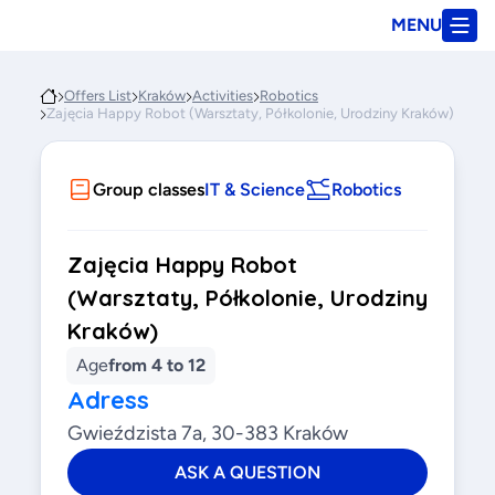
MENU
Offers List
Kraków
Activities
Robotics
Zajęcia Happy Robot (Warsztaty, Półkolonie, Urodziny Kraków)
Group classes
IT & Science
Robotics
Zajęcia Happy Robot
(Warsztaty, Półkolonie, Urodziny
Kraków)
Age
from 4 to 12
Adress
Gwieździsta 7a, 30-383 Kraków
ASK A QUESTION