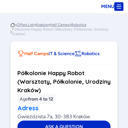
MENU
Offers List
Kraków
Half Camps
Robotics
Półkolonie Happy Robot (Warsztaty, Półkolonie, Urodziny
Kraków)
Half Camps
IT & Science
Robotics
Półkolonie Happy Robot
(Warsztaty, Półkolonie, Urodziny
Kraków)
Age
from 4 to 12
Adress
Gwieździsta 7a, 30-383 Kraków
ASK A QUESTION