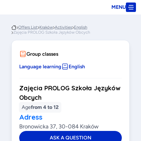
MENU
Offers List
Kraków
Activities
English
Zajęcia PROLOG Szkoła Języków Obcych
Group classes
Language learning
English
Zajęcia PROLOG Szkoła Języków
Obcych
Age
from 4 to 12
Adress
Bronowicka 37, 30-084 Kraków
ASK A QUESTION