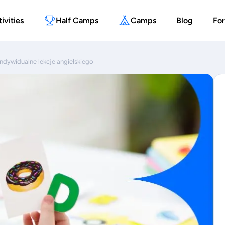
ivities
Half Camps
Camps
Blog
For
 indywidualne lekcje angielskiego