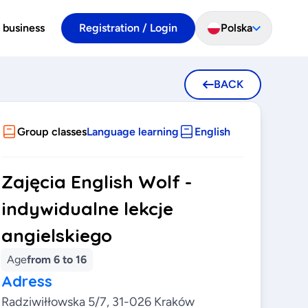
 business
Registration / Login
Polska
BACK
Group classes
Language learning
English
Zajęcia English Wolf -
indywidualne lekcje
angielskiego
Age
from 6 to 16
Adress
Radziwiłłowska 5/7, 31-026 Kraków