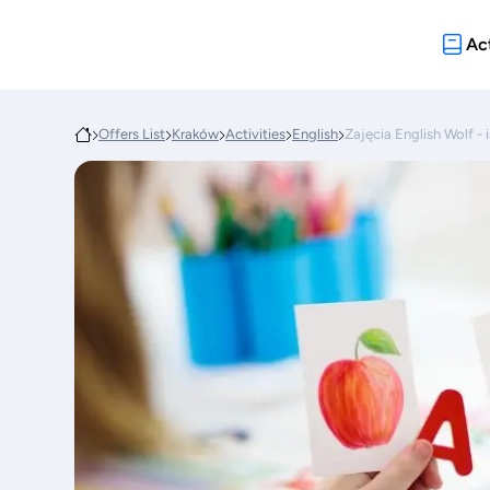
Act
Offers List
Kraków
Activities
English
Zajęcia English Wolf -