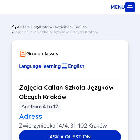
MENU
Offers List
Kraków
Activities
English
Zajęcia Callan Szkoła Języków Obcych Kraków
Group classes
Language learning
English
Zajęcia Callan Szkoła Języków
Obcych Kraków
Age
from 4 to 12
Adress
Zwierzyniecka 14/4, 31-102 Kraków
ASK A QUESTION