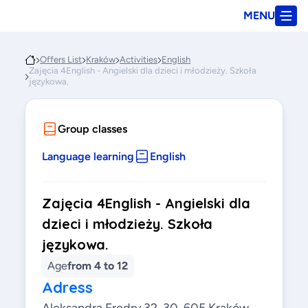
MENU
Offers List
Kraków
Activities
English
Zajęcia 4English - Angielski dla dzieci i młodzieży. Szkoła
językowa.
Group classes
Language learning
English
Zajęcia 4English - Angielski dla
dzieci i młodzieży. Szkoła
językowa.
Age
from 4 to 12
Adress