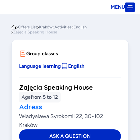
MENU
Offers List
Kraków
Activities
English
Zajęcia Speaking House
Group classes
Language learning
English
Zajęcia Speaking House
Age
from 5 to 12
Adress
Władysława Syrokomli 22, 30-102
Kraków
ASK A QUESTION