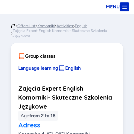
MENU
Offers List
Komorniki
Activities
English
Zajęcia Expert English Komorniki- Skuteczne Szkolenia
Językowe
Group classes
Language learning
English
Zajęcia Expert English
Komorniki- Skuteczne Szkolenia
Językowe
Age
from 2 to 18
Adress