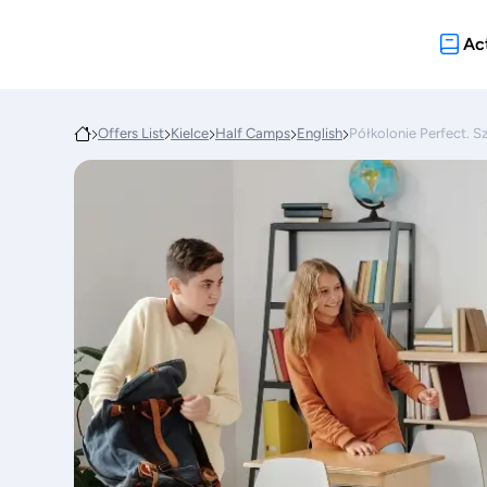
Act
Offers List
Kielce
Half Camps
English
Półkolonie Perfect. S