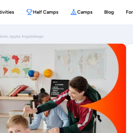
ivities
Half Camps
Camps
Blog
For
zkoła Języka Angielskiego