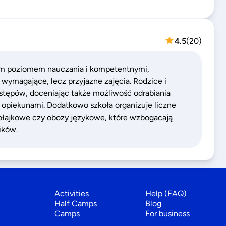
4.5
(
20
)
kim poziomem nauczania i kompetentnymi,
wymagające, lecz przyjazne zajęcia. Rodzice i
stępów, doceniając także możliwość odrabiania
 opiekunami. Dodatkowo szkoła organizuje liczne
ołajkowe czy obozy językowe, które wzbogacają
ików.
Activities
Help (FAQ)
Half Camps
Blog
Camps
For business