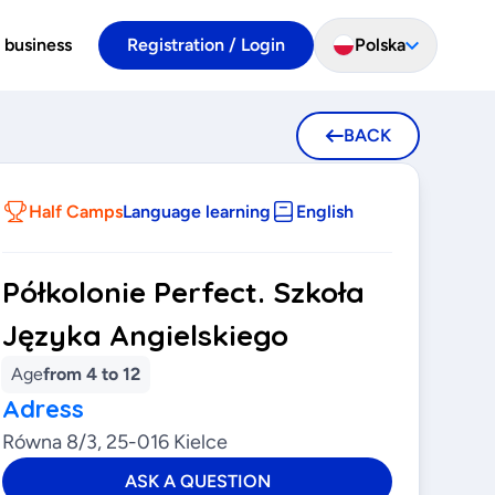
 business
Registration / Login
Polska
BACK
Half Camps
Language learning
English
Półkolonie Perfect. Szkoła
Języka Angielskiego
Age
from 4 to 12
Adress
Równa 8/3, 25-016 Kielce
ASK A QUESTION