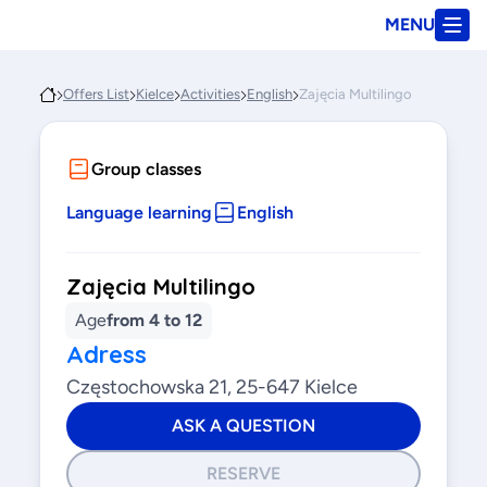
MENU
Offers List
Kielce
Activities
English
Zajęcia Multilingo
Group classes
Language learning
English
Zajęcia Multilingo
Age
from 4 to 12
Adress
Częstochowska 21, 25-647 Kielce
ASK A QUESTION
RESERVE