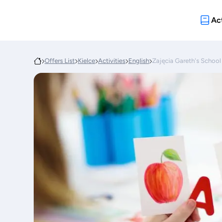
Act
Offers List
Kielce
Activities
English
Zajęcia Gareth's School 