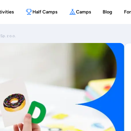
ivities
Half Camps
Camps
Blog
For
Sp. z o.o.