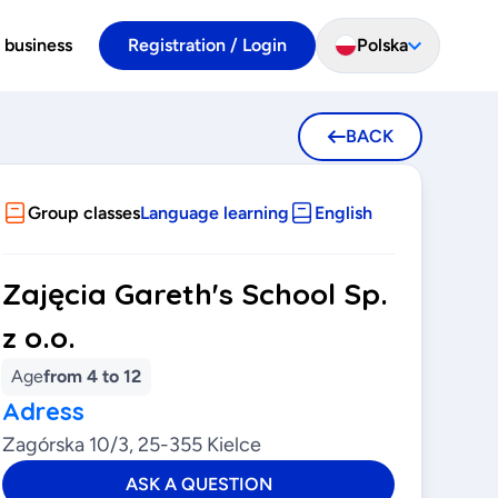
 business
Registration / Login
Polska
BACK
Group classes
Language learning
English
Zajęcia Gareth's School Sp.
z o.o.
Age
from 4 to 12
Adress
Zagórska 10/3, 25-355 Kielce
ASK A QUESTION