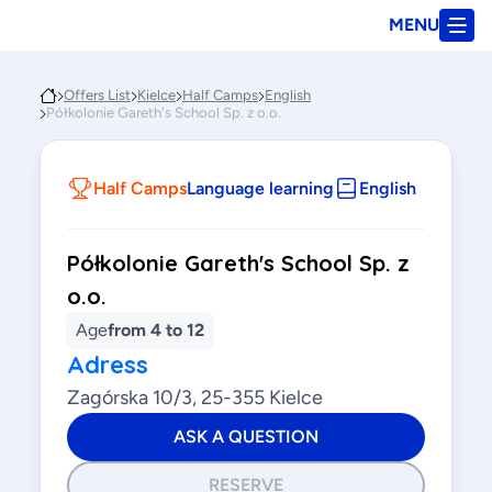
MENU
Offers List
Kielce
Half Camps
English
Półkolonie Gareth's School Sp. z o.o.
Half Camps
Language learning
English
Półkolonie Gareth's School Sp. z
o.o.
Age
from 4 to 12
Adress
Zagórska 10/3, 25-355 Kielce
ASK A QUESTION
RESERVE