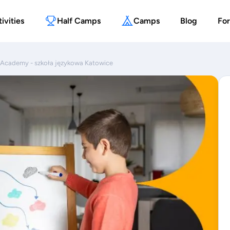
ivities
Half Camps
Camps
Blog
For
 Academy - szkoła językowa Katowice