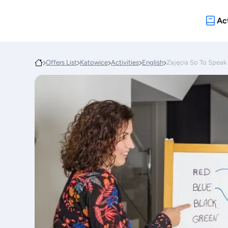
Act
Offers List
Katowice
Activities
English
Zajęcia So To Speak