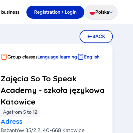
 business
Registration / Login
Polska
BACK
Group classes
Language learning
English
Zajęcia So To Speak
Academy - szkoła językowa
Katowice
Age
from 5 to 12
Adress
Bażantów 35/2.2, 40-668 Katowice