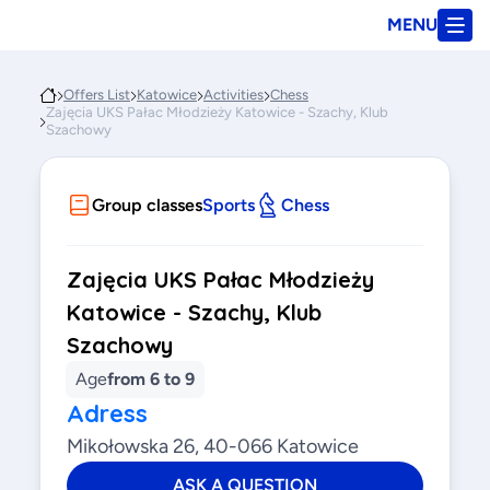
MENU
Offers List
Katowice
Activities
Chess
Zajęcia UKS Pałac Młodzieży Katowice - Szachy, Klub
Szachowy
Group classes
Sports
Chess
Zajęcia UKS Pałac Młodzieży
Katowice - Szachy, Klub
Szachowy
Age
from 6 to 9
Adress
Mikołowska 26, 40-066 Katowice
ASK A QUESTION