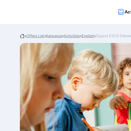
Act
Offers List
Katowice
Activities
English
Zajęcia ESCS Szkoł