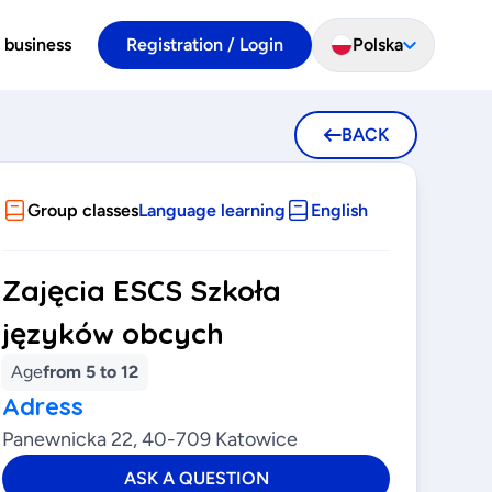
 business
Registration / Login
Polska
BACK
Group classes
Language learning
English
Zajęcia ESCS Szkoła
języków obcych
Age
from 5 to 12
Adress
Panewnicka 22, 40-709 Katowice
ASK A QUESTION