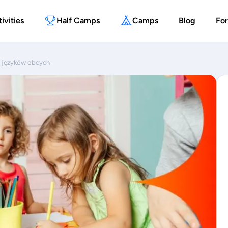
ivities
Half Camps
Camps
Blog
For
a języków obcych