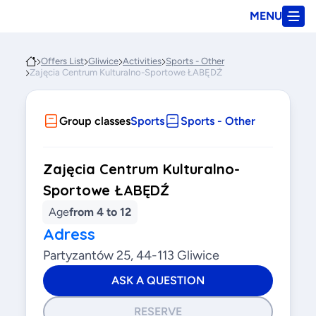
MENU
Offers List
Gliwice
Activities
Sports - Other
Zajęcia Centrum Kulturalno-Sportowe ŁABĘDŹ
Group classes
Sports
Sports - Other
Zajęcia Centrum Kulturalno-
Sportowe ŁABĘDŹ
Age
from 4 to 12
Adress
Partyzantów 25, 44-113 Gliwice
ASK A QUESTION
RESERVE