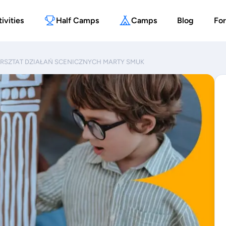
ivities
Half Camps
Camps
Blog
For
WARSZTAT DZIAŁAŃ SCENICZNYCH MARTY SMUK