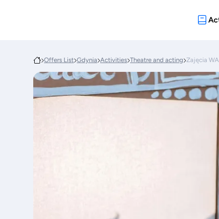
Act
Offers List
Gdynia
Activities
Theatre and acting
Zajęcia 