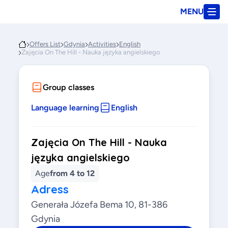
MENU
Offers List
Gdynia
Activities
English
Zajęcia On The Hill - Nauka języka angielskiego
Group classes
Language learning
English
Zajęcia On The Hill - Nauka
języka angielskiego
Age
from 4 to 12
Adress
Generała Józefa Bema 10, 81-386
Gdynia