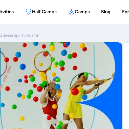
ivities
Half Camps
Camps
Blog
For
kademia Sportu Gdańsk