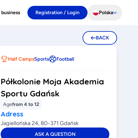
 business
Registration / Login
Polska
BACK
Half Camps
Sports
Football
Półkolonie Moja Akademia
Sportu Gdańsk
Age
from 4 to 12
Adress
Jagiellońska 24, 80-371 Gdańsk
ASK A QUESTION