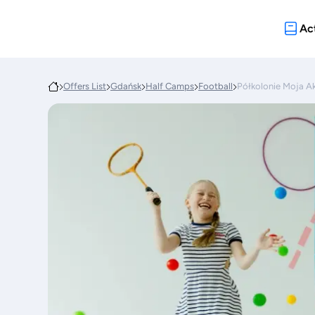
Act
Offers List
Gdańsk
Half Camps
Football
Półkolonie Moja A