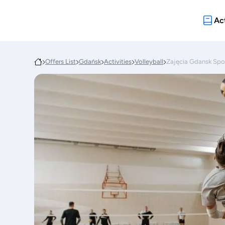
Act
Offers List
Gdańsk
Activities
Volleyball
Zajęcia Gdansk Spo