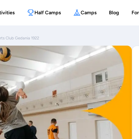
ivities
Half Camps
Camps
Blog
For
rts Club Gedania 1922