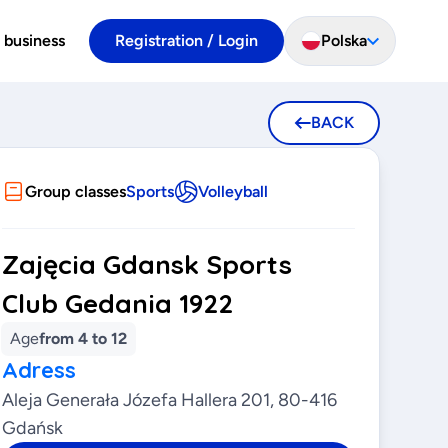
 business
Registration / Login
Polska
BACK
Group classes
Sports
Volleyball
Zajęcia Gdansk Sports
Club Gedania 1922
Age
from 4 to 12
Adress
Aleja Generała Józefa Hallera 201, 80-416
Gdańsk