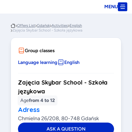
MENU
Offers List
Gdańsk
Activities
English
Zajęcia Skybar School - Szkoła językowa
Group classes
Language learning
English
Zajęcia Skybar School - Szkoła
językowa
Age
from 4 to 12
Adress
Chmielna 26/208, 80-748 Gdańsk
ASK A QUESTION