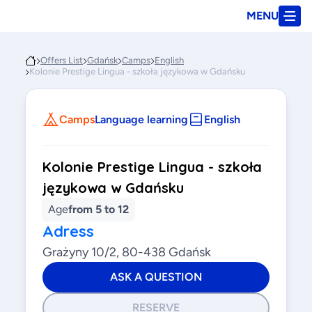
MENU
Offers List
Gdańsk
Camps
English
Kolonie Prestige Lingua - szkoła językowa w Gdańsku
Camps
Language learning
English
Kolonie Prestige Lingua - szkoła
językowa w Gdańsku
Age
from 5 to 12
Adress
Grażyny 10/2, 80-438 Gdańsk
ASK A QUESTION
RESERVE