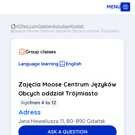
MENU
Offers List
Gdańsk
Activities
English
Zajęcia Moose Centrum Języków Obcych oddział Trójmiasto
Group classes
Language learning
English
Zajęcia Moose Centrum Języków
Obcych oddział Trójmiasto
Age
from 4 to 12
Adress
Jana Heweliusza 11, 80-890 Gdańsk
ASK A QUESTION