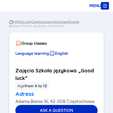
MENU
Offers List
Częstochowa
Activities
English
Zajęcia Szkoła językowa „Good luck”
Group classes
Language learning
English
Zajęcia Szkoła językowa „Good
luck”
Age
from 4 to 12
Adress
Adama Bienia 16, 42-208 Częstochowa
ASK A QUESTION