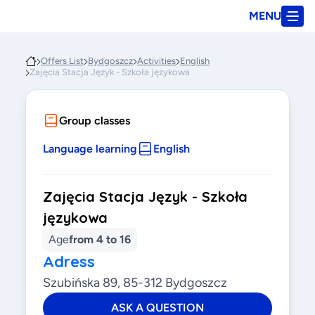
MENU
Offers List
Bydgoszcz
Activities
English
Zajęcia Stacja Język - Szkoła językowa
Group classes
Language learning
English
Zajęcia Stacja Język - Szkoła
językowa
Age
from 4 to 16
Adress
Szubińska 89, 85-312 Bydgoszcz
ASK A QUESTION