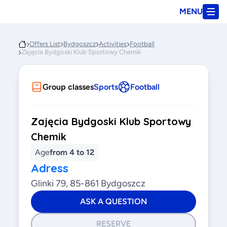
MENU
Offers List
Bydgoszcz
Activities
Football
Zajęcia Bydgoski Klub Sportowy Chemik
Group classes
Sports
Football
Zajęcia Bydgoski Klub Sportowy
Chemik
Age
from 4 to 12
Adress
Glinki 79, 85-861 Bydgoszcz
ASK A QUESTION
RESERVE