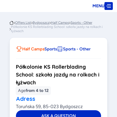
MENU
Offers List
Bydgoszcz
Half Camps
Sports - Other
Półkolonie KS Rollerblading School: szkoła jazdy na rolkach i
łyżwach
Half Camps
Sports
Sports - Other
Półkolonie KS Rollerblading
School: szkoła jazdy na rolkach i
łyżwach
Age
from 4 to 12
Adress
Toruńska 59, 85-023 Bydgoszcz
ASK A QUESTION