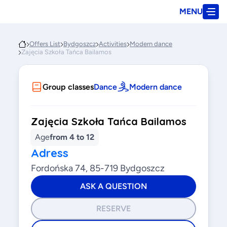
MENU
Offers List
Bydgoszcz
Activities
Modern dance
Zajęcia Szkoła Tańca Bailamos
Group classes
Dance
Modern dance
Zajęcia Szkoła Tańca Bailamos
Age
from 4 to 12
Adress
Fordońska 74, 85-719 Bydgoszcz
ASK A QUESTION
RESERVE