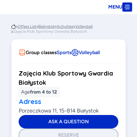
MENU
Offers List
Białystok
Activities
Volleyball
Zajęcia Klub Sportowy Gwardia Białystok
Group classes
Sports
Volleyball
Zajęcia Klub Sportowy Gwardia
Białystok
Age
from 4 to 12
Adress
Porzeczkowa 11, 15-814 Białystok
ASK A QUESTION
RESERVE