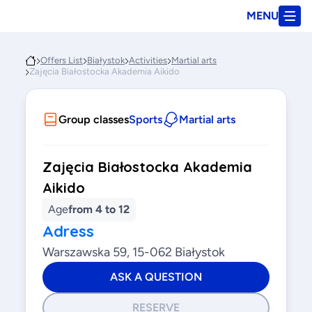
MENU
Offers List
Białystok
Activities
Martial arts
Zajęcia Białostocka Akademia Aikido
Group classes
Sports
Martial arts
Zajęcia Białostocka Akademia
Aikido
Age
from 4 to 12
Adress
Warszawska 59, 15-062 Białystok
ASK A QUESTION
RESERVE