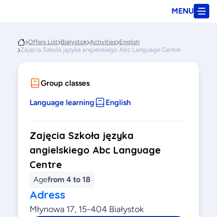
MENU
Offers List
Białystok
Activities
English
Zajęcia Szkoła języka angielskiego Abc Language Centre
Group classes
Language learning
English
Zajęcia Szkoła języka
angielskiego Abc Language
Centre
Age
from 4 to 18
Adress
Młynowa 17, 15-404 Białystok