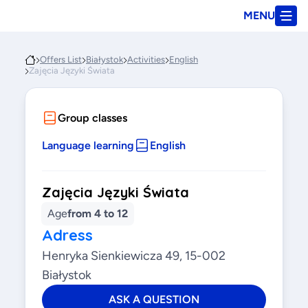
MENU
Offers List
Białystok
Activities
English
Zajęcia Języki Świata
Group classes
Language learning
English
Zajęcia Języki Świata
Age
from 4 to 12
Adress
Henryka Sienkiewicza 49, 15-002
Białystok
ASK A QUESTION