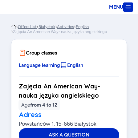
MENU
Offers List
Białystok
Activities
English
Zajęcia An American Way- nauka języka angielskiego
Group classes
Language learning
English
Zajęcia An American Way-
nauka języka angielskiego
Age
from 4 to 12
Adress
Powstańców 1, 15-666 Białystok
ASK A QUESTION