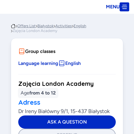
MENU
Offers List
Białystok
Activities
English
Zajęcia London Academy
Group classes
Language learning
English
Zajęcia London Academy
Age
from 4 to 12
Adress
Dr Ireny Białówny 9/1, 15-437 Białystok
ASK A QUESTION