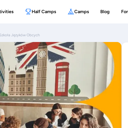
ivities
Half Camps
Camps
Blog
For
in Szkoła Języków Obcych