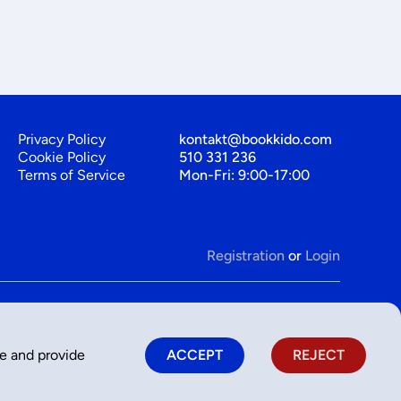
Privacy Policy
kontakt@bookkido.com
Cookie Policy
510 331 236
Terms of Service
Mon-Fri: 9:00-17:00
Registration
or
Login
ce and provide
ACCEPT
REJECT