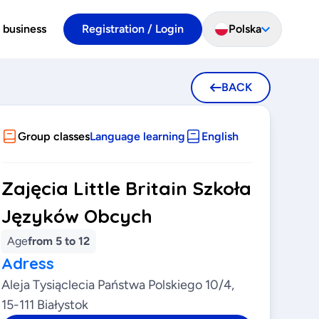
 business
Registration / Login
Polska
BACK
Group classes
Language learning
English
Zajęcia Little Britain Szkoła
Języków Obcych
Age
from 5 to 12
Adress
Aleja Tysiąclecia Państwa Polskiego 10/4,
15-111 Białystok