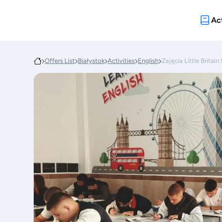
Act
Offers List
Białystok
Activities
English
Zajęcia Little Brita