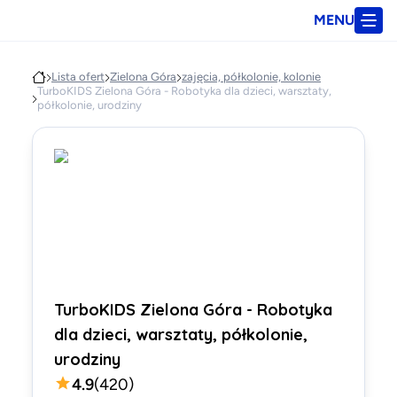
MENU
Lista ofert
Zielona Góra
zajęcia, półkolonie, kolonie
TurboKIDS Zielona Góra - Robotyka dla dzieci, warsztaty,
półkolonie, urodziny
TurboKIDS Zielona Góra - Robotyka
dla dzieci, warsztaty, półkolonie,
urodziny
4.9
(
420
)