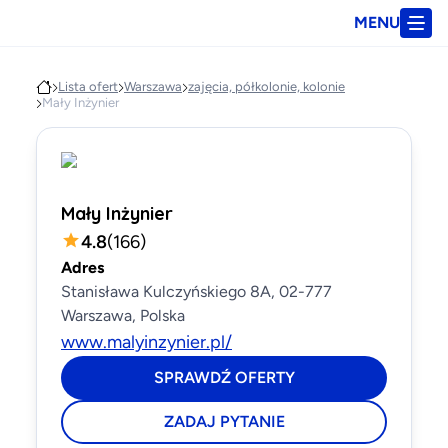
MENU
Lista ofert
Warszawa
zajęcia, półkolonie, kolonie
Mały Inżynier
Mały Inżynier
4.8
(
166
)
Adres
Stanisława Kulczyńskiego 8A, 02-777
Warszawa, Polska
www.malyinzynier.pl/
SPRAWDŹ OFERTY
ZADAJ PYTANIE